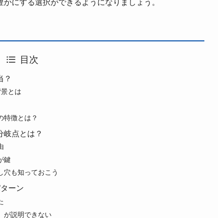
豊かにする選択ができるようになりましょう。
目次
当？
背景とは
の特徴とは？
分岐点とは？
由
が鍵
し穴も知っておこう
パターン
た
」が説明できない