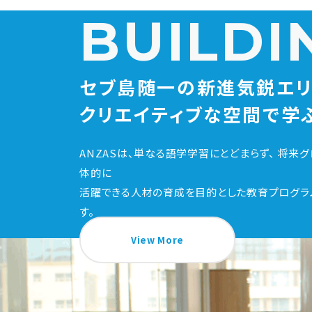
BUILDI
セブ島随一の新進気鋭エリ
クリエイティブな空間で学
ANZASは、単なる語学学習にとどまらず、 将来
体的に
活躍できる人材の育成を⽬的とした教育プログラ
す。
View More